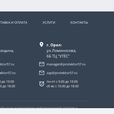
ТАВКА И ОПЛАТА
УСЛУГИ
КОНТАКТЫ
г. Орел:
лицына,
ул.Ломоносова,
6Б ТЦ "УТЁС"
ktor57.ru
manager@protektor57.ru
ektor57.ru
zap@protektor57.ru
0 до 19.00
пн-пт с 9.00 до 19.00
00 до 18.00
сб-вс с 10.00 до 18.00
 Сайт носит исключительно информационный характер и
тьи 437 Гражданского кодекса Российской Федерации.