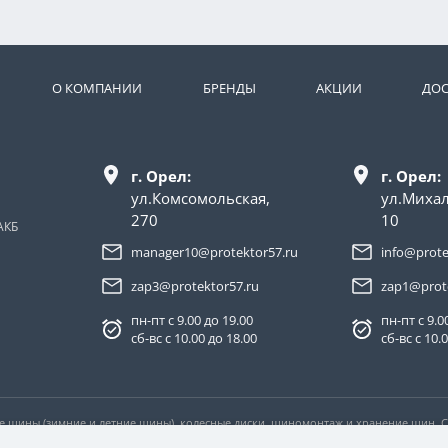
О КОМПАНИИ
БРЕНДЫ
АКЦИИ
ДОС
г. Орел:
г. Орел:
ул.Комсомольская,
ул.Миха
270
10
АКБ
manager10@protektor57.ru
info@prote
zap3@protektor57.ru
zap1@prot
пн-пт с 9.00 до 19.00
пн-пт с 9.0
сб-вс с 10.00 до 18.00
сб-вс с 10.
ые шины (зимние и летние шины), колесные диски, шиномонтаж и хранение шин.
ловиях не является публичной офертой, определяемой положениями пункта 2 ста