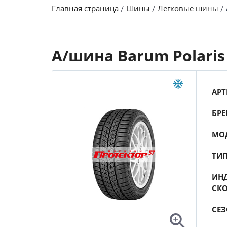
Главная страница
Шины
Легковые шины
А/шина Barum Polaris 
АРТ
БРЕ
МО
ТИ
ИНД
СК
СЕ