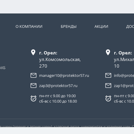
О КОМПАНИИ
БРЕНДЫ
АКЦИИ
ДОС
г. Орел:
г. Орел:
ул.Комсомольская,
ул.Миха
270
10
АКБ
manager10@protektor57.ru
info@prote
zap3@protektor57.ru
zap1@prot
пн-пт с 9.00 до 19.00
пн-пт с 9.0
сб-вс с 10.00 до 18.00
сб-вс с 10.
ые шины (зимние и летние шины), колесные диски, шиномонтаж и хранение шин.
ловиях не является публичной офертой, определяемой положениями пункта 2 ста