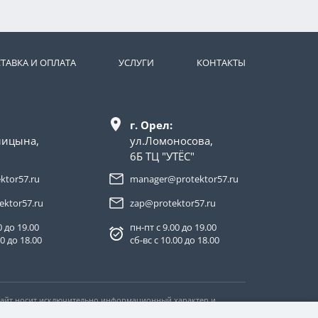
ТАВКА И ОПЛАТА
УСЛУГИ
КОНТАКТЫ
г. Орел:
лицына,
ул.Ломоносова,
6Б ТЦ "УТЁС"
ktor57.ru
manager@protektor57.ru
ektor57.ru
zap@protektor57.ru
0 до 19.00
пн-пт с 9.00 до 19.00
00 до 18.00
сб-вс с 10.00 до 18.00
 Сайт носит исключительно информационный характер и
тьи 437 Гражданского кодекса Российской Федерации.