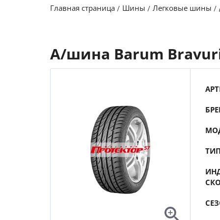
Главная страница
Шины
Легковые шины
А/шина Barum Bravuri
АРТ
БРЕ
МО
ТИ
ИНД
СК
СЕ