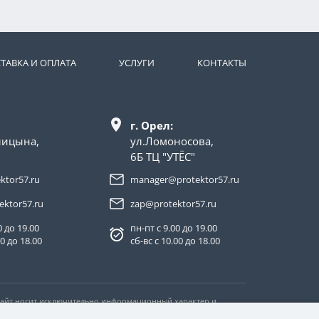
ТАВКА И ОПЛАТА
УСЛУГИ
КОНТАКТЫ
г. Орел:
лицына,
ул.Ломоносова,
6Б ТЦ "УТЁС"
ktor57.ru
manager@protektor57.ru
ektor57.ru
zap@protektor57.ru
0 до 19.00
пн-пт с 9.00 до 19.00
00 до 18.00
сб-вс с 10.00 до 18.00
 Сайт носит исключительно информационный характер и
тьи 437 Гражданского кодекса Российской Федерации.