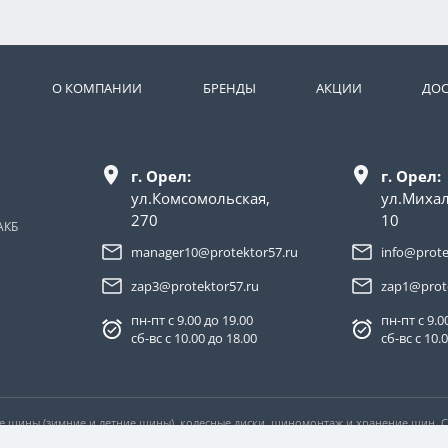
О КОМПАНИИ
БРЕНДЫ
АКЦИИ
ДОС
г. Орел:
г. Орел:
ул.Комсомольская,
ул.Миха
270
10
АКБ
manager10@protektor57.ru
info@prote
zap3@protektor57.ru
zap1@prot
пн-пт с 9.00 до 19.00
пн-пт с 9.0
сб-вс с 10.00 до 18.00
сб-вс с 10.
ые шины (зимние и летние шины), колесные диски, шиномонтаж и хранение шин.
ловиях не является публичной офертой, определяемой положениями пункта 2 ста