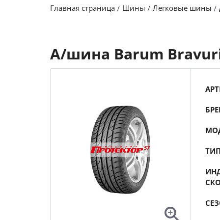
Главная страница
Шины
Легковые шины
А/шина Barum Bravuri
АРТ
БРЕ
МО
ТИ
ИНД
СК
СЕ