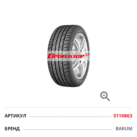
АРТИКУЛ
S110863
БРЕНД
BARUM