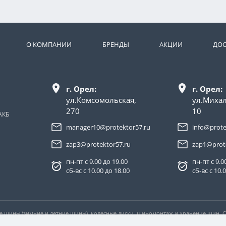
О КОМПАНИИ
БРЕНДЫ
АКЦИИ
ДОС
г. Орел:
г. Орел:
ул.Комсомольская,
ул.Миха
270
10
АКБ
manager10@protektor57.ru
info@prote
zap3@protektor57.ru
zap1@prot
пн-пт с 9.00 до 19.00
пн-пт с 9.0
сб-вс с 10.00 до 18.00
сб-вс с 10.
ые шины (зимние и летние шины), колесные диски, шиномонтаж и хранение шин.
ловиях не является публичной офертой, определяемой положениями пункта 2 ста