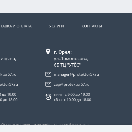
ТАВКА И ОПЛАТА
УСЛУГИ
КОНТАКТЫ
г. Орел:
лицына,
ул.Ломоносова,
6Б ТЦ "УТЁС"
ktor57.ru
manager@protektor57.ru
ektor57.ru
zap@protektor57.ru
0 до 19.00
пн-пт с 9.00 до 19.00
00 до 18.00
сб-вс с 10.00 до 18.00
 Сайт носит исключительно информационный характер и
тьи 437 Гражданского кодекса Российской Федерации.