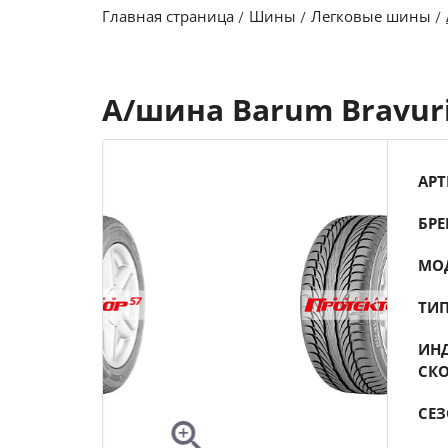
Главная страница
Шины
Легковые шины
А/шина Barum Bravuri
АРТ
БРЕ
МО
ТИ
ИНД
СК
СЕ