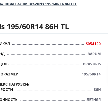
А/шина Barum Bravuris 195/60R14 86H TL
s 195/60R14 86H TL
ИКУЛ
S054120
НД
BARUM
ДЕЛЬ
BRAVURIS
ПОРАЗМЕР
195/60R14
ЕКС НАГРУЗКИ/
ОРОСТИ
86H
ЗОННОСТЬ
ЛЕТНЯЯ