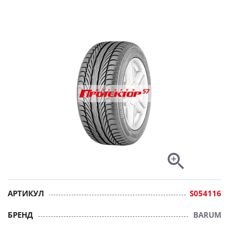
АРТИКУЛ
S054116
БРЕНД
BARUM