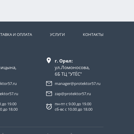
ТАВКА И ОПЛАТА
УСЛУГИ
КОНТАКТЫ
г. Орел:
лицына,
ул.Ломоносова,
6Б ТЦ "УТЁС"
ktor57.ru
manager@protektor57.ru
ektor57.ru
zap@protektor57.ru
0 до 19.00
пн-пт с 9.00 до 19.00
00 до 18.00
сб-вс с 10.00 до 18.00