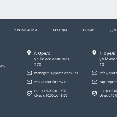
О КОМПАНИИ
БРЕНДЫ
АКЦИИ
ДОС
г. Орел:
г. Орел:
ул.Комсомольская,
ул.Миха
270
10
АКБ
manager10@protektor57.ru
info@prote
zap3@protektor57.ru
zap1@prot
пн-пт с 9.00 до 19.00
пн-пт с 9.0
сб-вс с 10.00 до 18.00
сб-вс с 10.