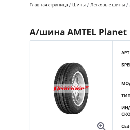
Главная страница
Шины
Легковые шины
А/шина AMTEL Planet E
АРТ
БРЕ
МО
ТИ
ИНД
СК
СЕ