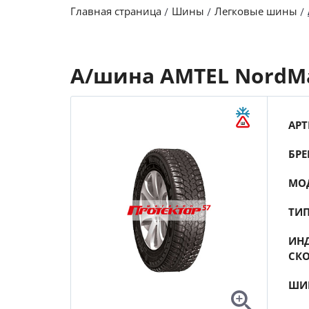
Главная страница
Шины
Легковые шины
А/шина AMTEL NordMas
АРТ
БРЕ
МО
ТИ
ИНД
СК
ШИ