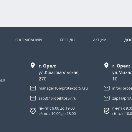
О КОМПАНИИ
БРЕНДЫ
АКЦИИ
ДОС
г. Орел:
г. Орел:
ул.Комсомольская,
ул.Миха
270
10
АКБ
manager10@protektor57.ru
info@prote
zap3@protektor57.ru
zap1@prot
пн-пт с 9.00 до 19.00
пн-пт с 9.0
сб-вс с 10.00 до 18.00
сб-вс с 10.