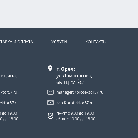
ТАВКА И ОПЛАТА
УСЛУГИ
КОНТАКТЫ
г. Орел:
лицына,
ул.Ломоносова,
6Б ТЦ "УТЁС"
ktor57.ru
manager@protektor57.ru
ektor57.ru
zap@protektor57.ru
0 до 19.00
пн-пт с 9.00 до 19.00
00 до 18.00
сб-вс с 10.00 до 18.00