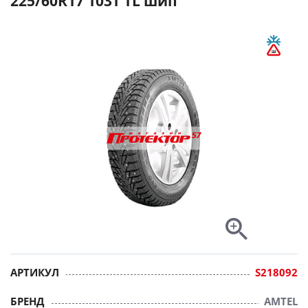
225/60R17 103T TL шип
АРТИКУЛ
S218092
БРЕНД
AMTEL