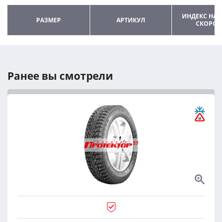
ИНДЕКС НАГ
РАЗМЕР
АРТИКУЛ
СКОРОС
Ранее вы смотрели