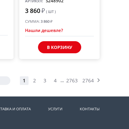
S248902
АРТИКУЛ:
3 860
₽
( ШТ )
СУММА:
3 860
₽
Нашли дешевле?
В КОРЗИНУ
1
2
3
4
2763
2764
...
ТАВКА И ОПЛАТА
УСЛУГИ
КОНТАКТЫ