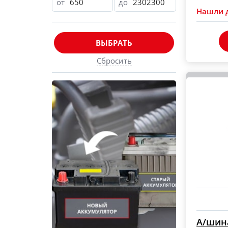
от
до
Нашли 
ВЫБРАТЬ
Сбросить
А/шина