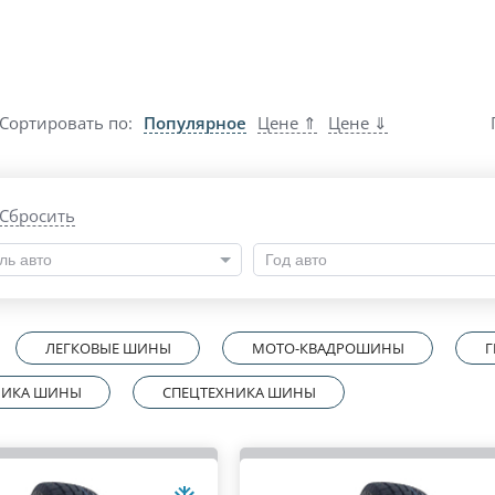
Сортировать по:
Популярное
Цене ⇑
Цене ⇓
Сбросить
ль авто
Год авто
ЛЕГКОВЫЕ ШИНЫ
МОТО-КВАДРОШИНЫ
Г
ХНИКА ШИНЫ
СПЕЦТЕХНИКА ШИНЫ