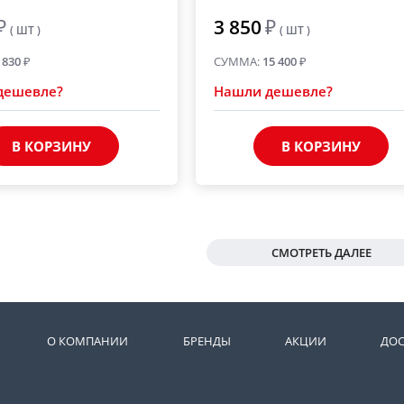
₽
3 850
₽
( ШТ )
( ШТ )
 830
₽
СУММА:
15 400
₽
дешевле?
Нашли дешевле?
В КОРЗИНУ
В КОРЗИНУ
СМОТРЕТЬ ДАЛЕЕ
О КОМПАНИИ
БРЕНДЫ
АКЦИИ
ДОС