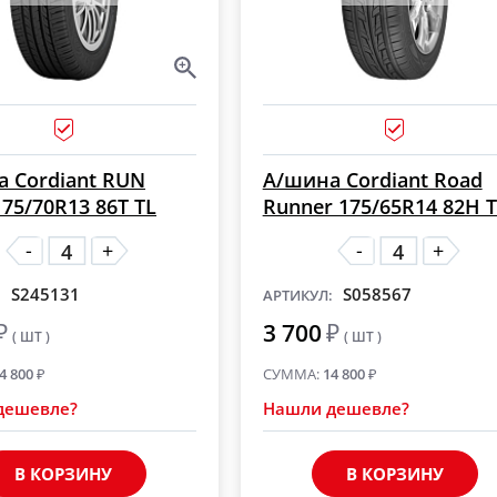
 Cordiant RUN
А/шина Cordiant Road
75/70R13 86T TL
Runner 175/65R14 82H 
-
-
+
+
S245131
S058567
:
АРТИКУЛ:
₽
3 700
₽
( ШТ )
( ШТ )
4 800
₽
СУММА:
14 800
₽
дешевле?
Нашли дешевле?
В КОРЗИНУ
В КОРЗИНУ