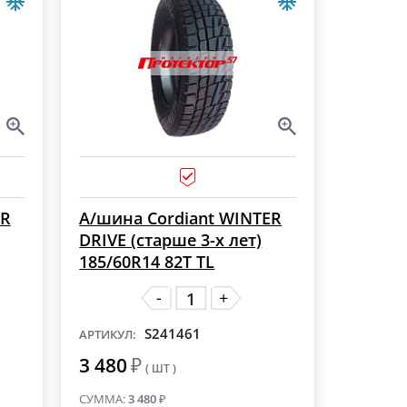
ER
А/шина Cordiant WINTER
DRIVE (старше 3-х лет)
185/60R14 82T TL
-
+
S241461
АРТИКУЛ:
3 480
₽
( ШТ )
СУММА:
3 480
₽