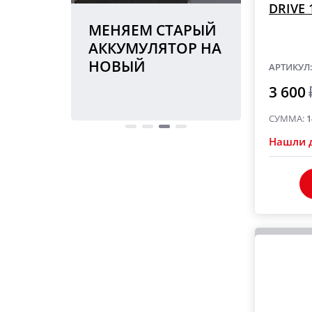
DRIVE 
МЕНЯЕМ СТАРЫЙ
СКИДК
 ШИН
АККУМУЛЯТОР НА
ШИНО
УБЛЕЙ
НОВЫЙ
20%
АРТИКУЛ
ЦЕВ!
3 600
СУММА:
1
Нашли 