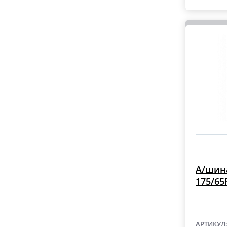
А/шина
175/65
АРТИКУЛ