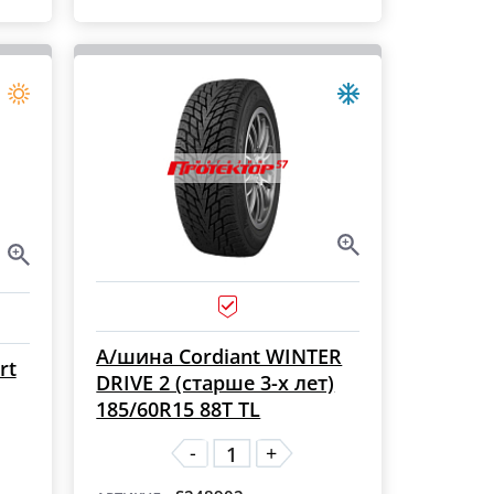
А/шина Cordiant WINTER
rt
DRIVE 2 (старше 3-х лет)
185/60R15 88T TL
-
+