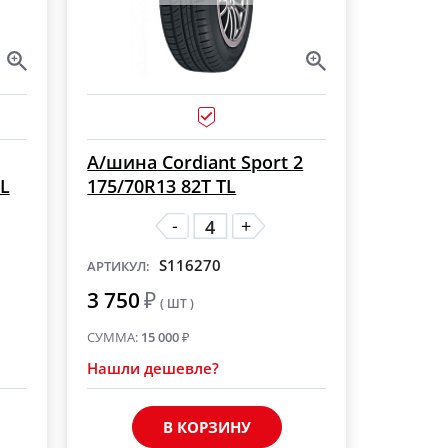
А/шина Cordiant Sport 2
TL
175/70R13 82T TL
-
+
S116270
АРТИКУЛ:
3 750
₽
( ШТ )
СУММА:
15 000
₽
Нашли дешевле?
В КОРЗИНУ