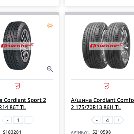
 Cordiant Sport 2
А/шина Cordiant Comfo
R14 86T TL
2 175/70R13 86H TL
-
-
+
+
S183281
S210598
:
АРТИКУЛ: