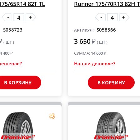
175/65R14 82T TL
Runner 175/70R13 82H 
А НА
IKON: гарантия и
-
-
+
+
МОНТАЖ
бесплатный
шиномонтаж
S058723
S058566
:
АРТИКУЛ:
₽
3 650
₽
( ШТ )
( ШТ )
4 400
₽
СУММА:
14 600
₽
дешевле?
Нашли дешевле?
В КОРЗИНУ
В КОРЗИНУ