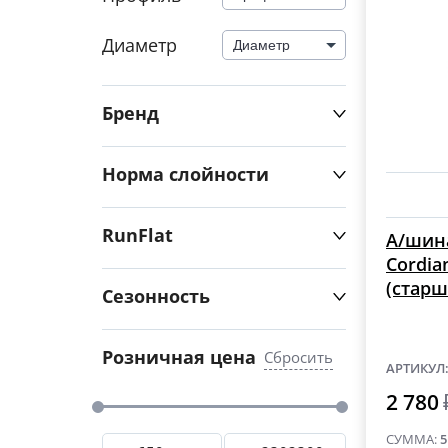
Диаметр
Диаметр
Бренд
Норма слойности
RunFlat
А/шина
Cordia
(старш
Сезонность
Розничная цена
Сбросить
АРТИКУЛ
2 780
СУММА:
5