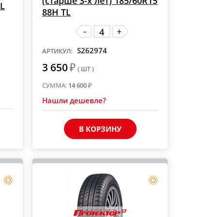
(старше 3-х лет) 185/60R15
TL
88H TL
-
+
S262974
АРТИКУЛ:
3 650
₽
( ШТ )
СУММА:
14 600
₽
Нашли дешевле?
В КОРЗИНУ