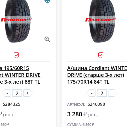
 195/60R15
А/шина Cordiant WINT
nt WINTER DRIVE
DRIVE (старше 3-х лет)
е 3-х лет) 88T TL
175/70R14 84T TL
-
-
+
+
S284325
S246090
:
АРТИКУЛ:
₽
3 280
₽
( ШТ )
( ШТ )
 560
₽
СУММА:
6 560
₽