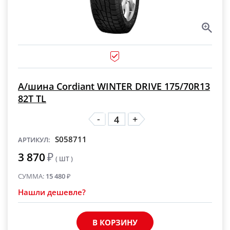
А/шина Cordiant WINTER DRIVE 175/70R13
82T TL
-
+
S058711
АРТИКУЛ:
3 870
₽
( ШТ )
СУММА:
15 480
₽
Нашли дешевле?
В КОРЗИНУ