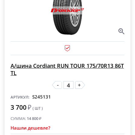
А/шина Cordiant RUN TOUR 175/70R13 86T
TL
-
+
S245131
АРТИКУЛ:
3 700
₽
( ШТ )
СУММА:
14 800
₽
Нашли дешевле?