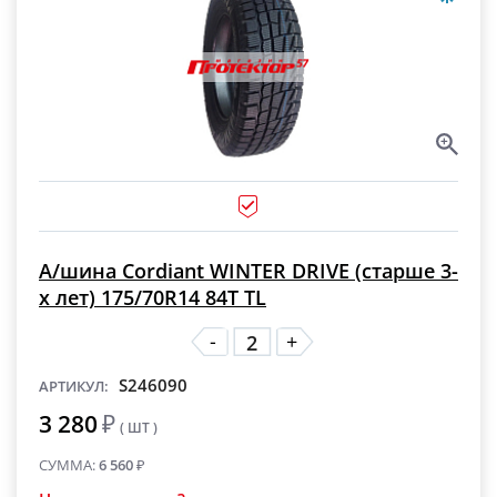
А/шина Cordiant WINTER DRIVE (старше 3-
х лет) 175/70R14 84T TL
-
+
S246090
АРТИКУЛ:
3 280
₽
( ШТ )
СУММА:
6 560
₽