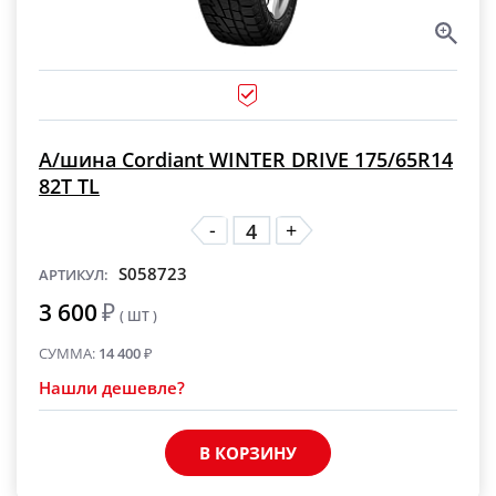
А/шина Cordiant WINTER DRIVE 175/65R14
82T TL
-
+
S058723
АРТИКУЛ:
3 600
₽
( ШТ )
СУММА:
14 400
₽
Нашли дешевле?
В КОРЗИНУ