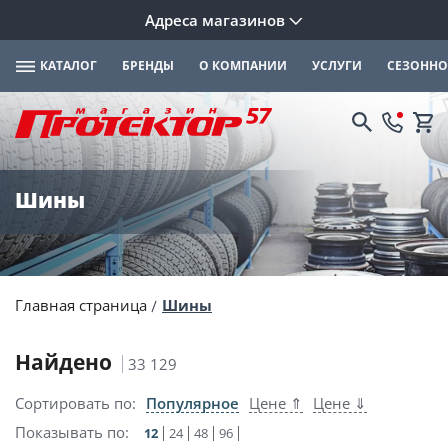
Адреса магазинов
КАТАЛОГ
БРЕНДЫ
О КОМПАНИИ
УСЛУГИ
СЕЗОННО
Шины
Главная страница
Шины
Найдено
33 129
Сортировать по:
Популярное
Цене ⇑
Цене ⇓
Показывать по:
12
24
48
96