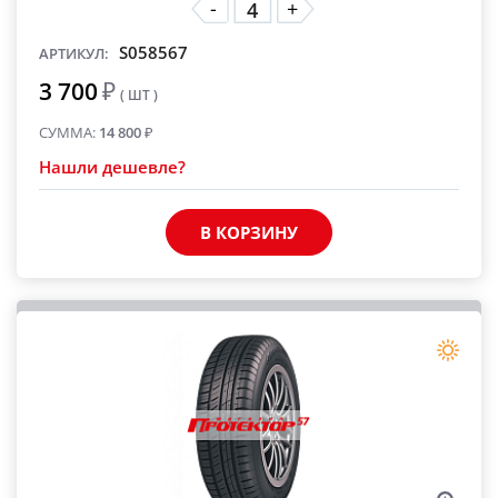
-
+
S058567
АРТИКУЛ:
3 700
₽
( ШТ )
СУММА:
14 800
₽
Нашли дешевле?
В КОРЗИНУ