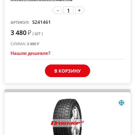
-
+
S241461
АРТИКУЛ:
3 480
₽
( ШТ )
СУММА:
3 480
₽
Нашли дешевле?
В КОРЗИНУ