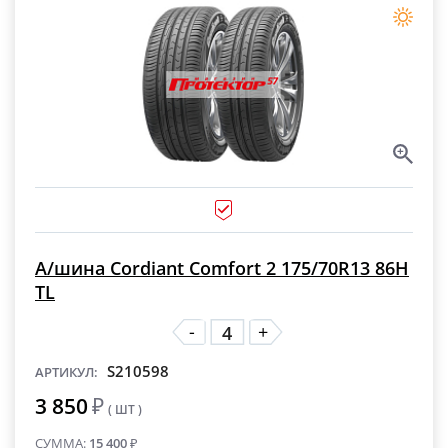
А/шина Cordiant Comfort 2 175/70R13 86H
TL
-
+
S210598
АРТИКУЛ:
3 850
₽
( ШТ )
СУММА:
15 400
₽