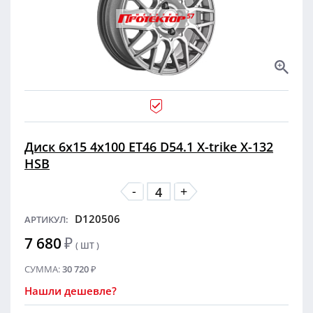
Диск 6x15 4x100 ET46 D54.1 X-trike X-132
HSB
-
+
D120506
АРТИКУЛ:
7 680
₽
( ШТ )
СУММА:
30 720
₽
Нашли дешевле?