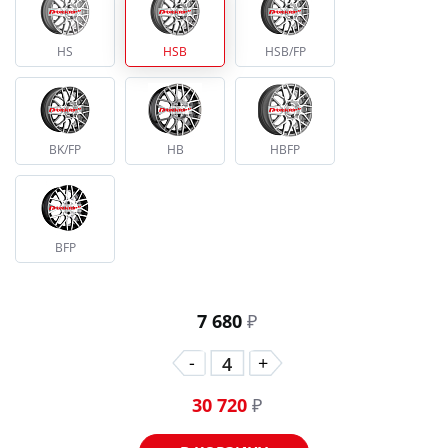
HS
HSB
HSB/FP
BK/FP
HB
HBFP
BFP
7 680
₽
-
+
30 720
₽