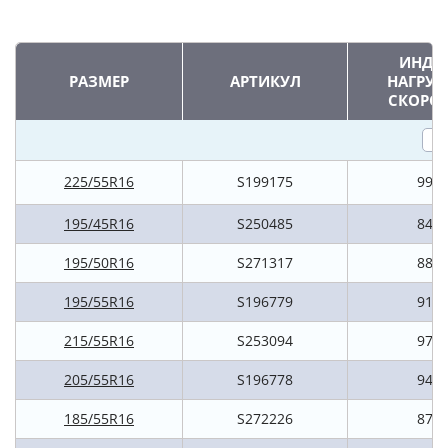
ИНДЕ
РАЗМЕР
АРТИКУЛ
НАГРУЗ
СКОРО
225/55R16
S199175
99H
195/45R16
S250485
84H
195/50R16
S271317
88H
195/55R16
S196779
91H
215/55R16
S253094
97H
205/55R16
S196778
94H
185/55R16
S272226
87H