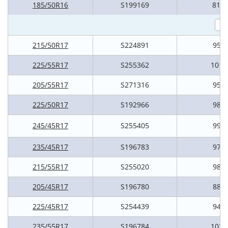
185/50R16
S199169
81H
215/50R17
S224891
95V
225/55R17
S255362
101V
205/55R17
S271316
95V
225/50R17
S192966
98V
245/45R17
S255405
99V
235/45R17
S196783
97V
215/55R17
S255020
98V
205/45R17
S196780
88V
225/45R17
S254439
94V
235/55R17
S196784
103V