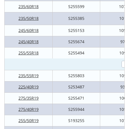
235/60R18
S255599
107H
235/50R18
S255385
101V
245/60R18
S255153
105H
245/40R18
S255674
97V
255/55R18
S255494
109V
235/55R19
S255803
105V
225/40R19
S253487
93V
275/35R19
S255471
100V
275/40R19
S255944
105V
255/50R19
S193255
107V