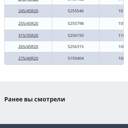
245/45R20
S255546
103V
255/45R20
S255798
105V
315/35R20
S256150
110V
265/45R20
S256315
108V
275/40R20
S193404
106V
Ранее вы смотрели