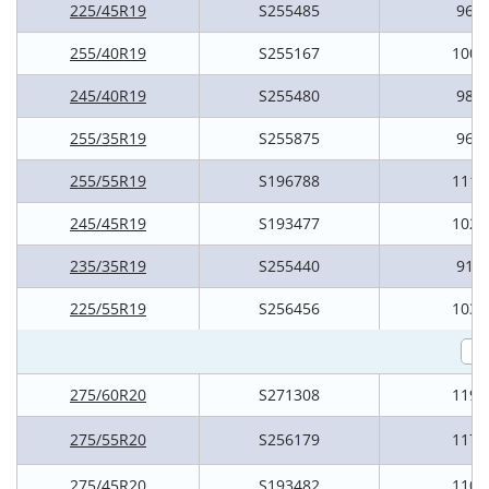
225/45R19
S255485
96V
255/40R19
S255167
100V
245/40R19
S255480
98V
255/35R19
S255875
96V
255/55R19
S196788
111V
245/45R19
S193477
102V
235/35R19
S255440
91V
225/55R19
S256456
103V
275/60R20
S271308
119V
275/55R20
S256179
117V
275/45R20
S193482
110V