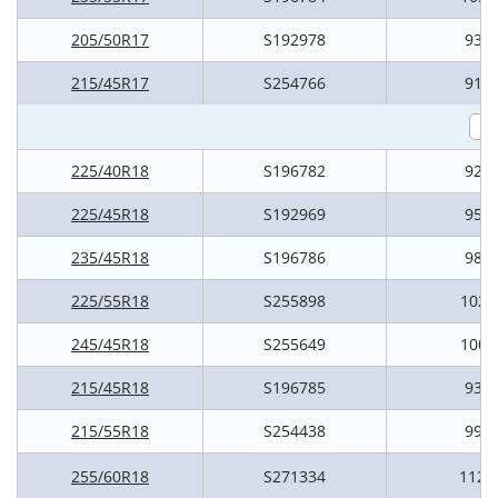
205/50R17
S192978
93V
215/45R17
S254766
91V
225/40R18
S196782
92V
225/45R18
S192969
95V
235/45R18
S196786
98V
225/55R18
S255898
102V
245/45R18
S255649
100V
215/45R18
S196785
93V
215/55R18
S254438
99V
255/60R18
S271334
112H