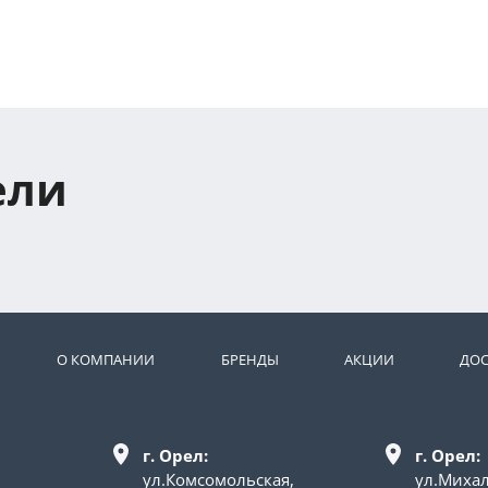
ели
О КОМПАНИИ
БРЕНДЫ
АКЦИИ
ДОС
г. Орел:
г. Орел:
ул.Комсомольская,
ул.Миха