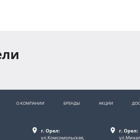
ели
О КОМПАНИИ
БРЕНДЫ
АКЦИИ
ДОС
г. Орел:
г. Орел:
ул.Комсомольская,
ул.Миха